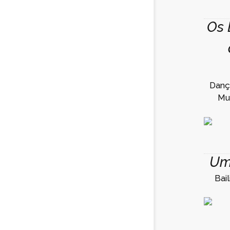
Os 
Danç
Mu
Um
Bai