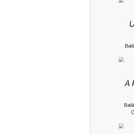
U
Bai
A 
Bail
C