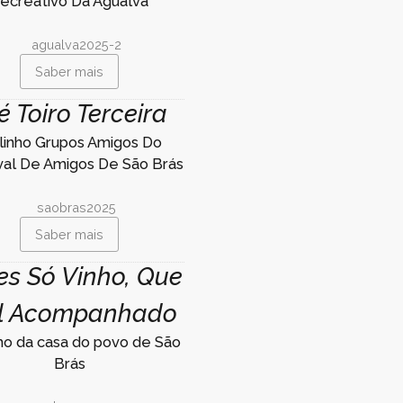
ecreativo Da Agualva
Saber mais
é Toiro Terceira
linho Grupos Amigos Do
val De Amigos De São Brás
Saber mais
es Só Vinho, Que
l Acompanhado
nho da casa do povo de São
Brás