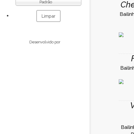
Che
Padrão
Bailin
Desenvolvido por
Baili
Baili