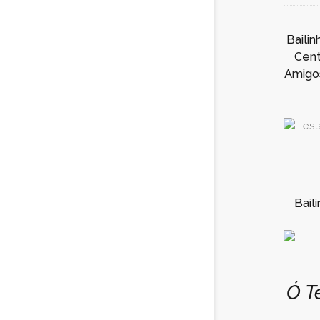
Baili
Cent
Amigos
Bail
Ó T