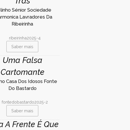
Trás
ilinho Sénior Sociedade
ármonica Lavradores Da
Ribeirinha
Saber mais
Uma Falsa
Cartomante
nho Casa Dos Idosos Fonte
Do Bastardo
Saber mais
a A Frente É Que