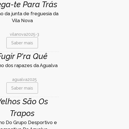
ga-te Para Trás
ho da junta de freguesia da
Vila Nova
Saber mais
Fugir P'ra Quê
nho dos rapazes da Agualva
Saber mais
Velhos São Os
Trapos
nho Do Grupo Desportivo e