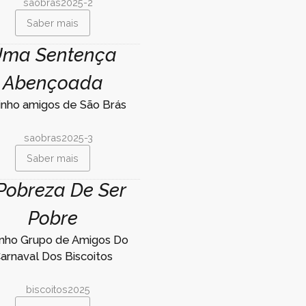
Saber mais
ma Sentença
Abençoada
linho amigos de São Brás
Saber mais
Pobreza De Ser
Pobre
inho Grupo de Amigos Do
arnaval Dos Biscoitos