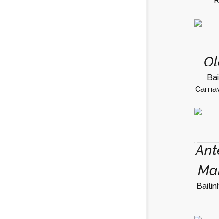
R
Ol
Bai
Carna
Ant
Ma
Baili