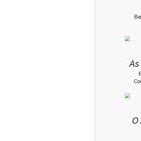
Ba
As
B
Co
O 